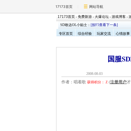
17173首页
网站导航
17173首页
-
免费新游
-
火爆论坛
-
游戏博客
-
SD敢达OL小贴士：
[按F5查看下一条]
专区首页
综合经验
玩家交流
心情故事
国服S
2008-08-0
作者：唱着歌
(
注册用户
才
获得积分：
Z