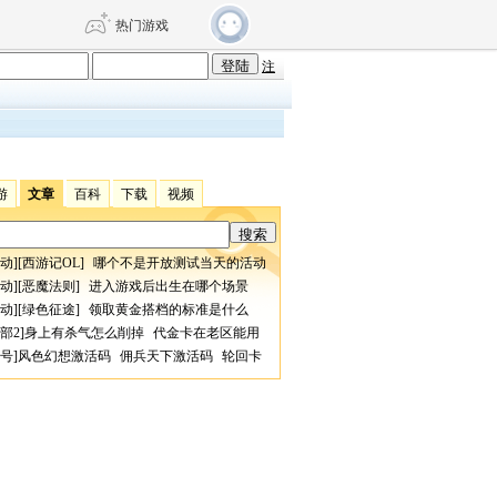
热门游戏
注
DNF
传奇4
游
文章
百科
下载
视频
剑网3旗舰版
新天龙八部
自由
动
][
西游记OL
诛仙世界
]
哪个不是开放测试当天的活动
仙剑世界
动
][
恶魔法则
]
进入游戏后出生在哪个场景
动
][
绿色征途
]
领取黄金搭档的标准是什么
部2
]
身上有杀气怎么削掉
代金卡在老区能用
号
]
风色幻想激活码
佣兵天下激活码
轮回卡