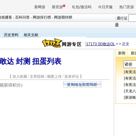
新网游
新页游
礼包/激活码
今日开服
热门页游
游戏播客
-
百科问答
-
网游排行榜
-
网游期待榜
|
通行证
册
历史资料
相关文献
魔兽
17173 SD敢达OL
>
> 正文
新闻
新
天堂
D敢达 封测 扭蛋列表
王权与
[
有奖活
3 【
加入收藏
/
文章投稿
/
截图上传
/
发表评论
】
[
有奖活
[
有奖活
能获得积分)
[
天龙八
[
新游账