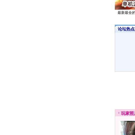
最新最全
论坛热点·
玩家
照