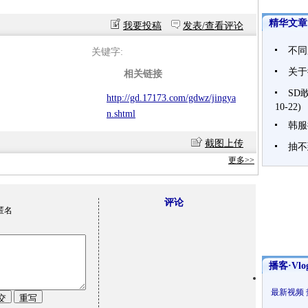
精华文章
我要投稿
发表/查看评论
不同
关键字:
关于
相关链接
SD
http://gd.17173.com/gdwz/jingya
10-22)
n.shtml
韩服
截图上传
抽不
更多>>
评论
匿名
播客·Vlo
最新视频