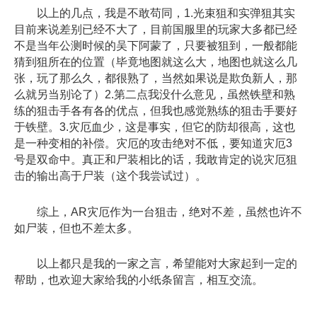
以上的几点，我是不敢苟同，1.光束狙和实弹狙其实
目前来说差别已经不大了，目前国服里的玩家大多都已经
不是当年公测时候的吴下阿蒙了，只要被狙到，一般都能
猜到狙所在的位置（毕竟地图就这么大，地图也就这么几
张，玩了那么久，都很熟了，当然如果说是欺负新人，那
么就另当别论了）2.第二点我没什么意见，虽然铁壁和熟
练的狙击手各有各的优点，但我也感觉熟练的狙击手要好
于铁壁。3.灾厄血少，这是事实，但它的防却很高，这也
是一种变相的补偿。灾厄的攻击绝对不低，要知道灾厄3
号是双命中。真正和尸装相比的话，我敢肯定的说灾厄狙
击的输出高于尸装（这个我尝试过）。
综上，AR灾厄作为一台狙击，绝对不差，虽然也许不
如尸装，但也不差太多。
以上都只是我的一家之言，希望能对大家起到一定的
帮助，也欢迎大家给我的小纸条留言，相互交流。