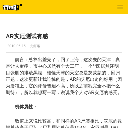
SD敢达OL
>
机体研究
>
正文
AR灾厄测试有感
2010-06-15
龙虾喀
前言：总算出差完了，回了上海，这次去的天津，真
是让人蛋疼，市中心居然有个大工厂，一个**囱居然还明
目张胆的排放黑烟…难怪天津的天空总是灰蒙蒙的，回归
正题，这次更新让我吃惊的是，AR的灾厄出奇的好用（因
为漫猫上，它的评价普遍不高，所以之前我完全不抱什么
期待），所以就想写一写，说说我个人对AR灾厄的感受。
机体属性
：
数值上来说比较高，和同样的AR尸装相比，灾厄的数
据总值高于尸装（尸装属性总值是103.8，灾厄则是108）