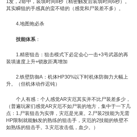
1发，2命中，装填时间8秒（精密触发后装填时间6秒）。
其实瞬狙的手感真的蛮不错的（感觉和尸装差不多）。
4.地图炮必杀
技能体系
：
1.精密狙击：狙击模式下必定会心一击+3号武器的再
装填速度上升+锁敌距离增加
2.铁壁防御A：机体HP30%以下时机体防御力大幅上
升。（但机体动作迟钝）
个人有感：个人感觉AR灾厄其实并不比尸装差多少，
（普遍玩家们感觉AR灾厄不如尸装的地方，集中于一下几
点：1.尸装狙击为实弹，灾厄是光束。2.尸装2技能为无需
HP限制就能触发的熟练的狙击手，灾厄的2技能的铁壁不
如熟练的狙击手。3.灾厄攻击低，血少。）