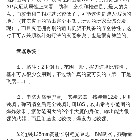
AR灾厄从属性上来看，防御，必杀和推进是其最大的亮
点，而攻击和血相对就比较低了，可能这也是遭人诟病的
地方（其实灾厄的输出完全不低，玩过的玩家应该会发
现），而且灾厄拥有别的狙击机所不具备的浮空特性，这
对于可以兼顾格斗炮打法的灾厄来说，也是很有裨益的。
武器系统
：
１。格斗：2下倒地，范围一般，挥刀速度比较慢，
基本可以很少会用到，不过动作真的蛮可爱的（第二下是
飞踹= =）。
２。电浆火箭炮[**台]：实弹武器，残弹量12发，即时
装填，弹药清空后完全装填时间18S，攻击带有小范围的
爆炸效果，溅射范围大约2个半大魔的身位。输出能力很
强的武器，而且射速也比较快，爆发力比较强。
3.2连装125mm高能长射程光束炮：BM武器，残弹量