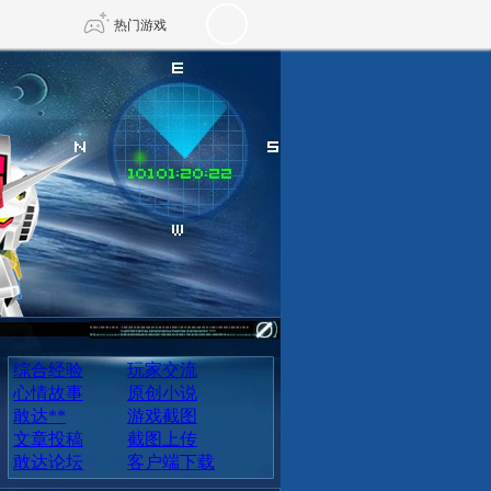
热门游戏
DNF
传奇4
剑网3旗舰版
新天龙八部
自由
诛仙世界
仙剑世界
综合经验
玩家交流
心情故事
原创小说
敢达**
游戏截图
文章投稿
截图上传
敢达论坛
客户端下载