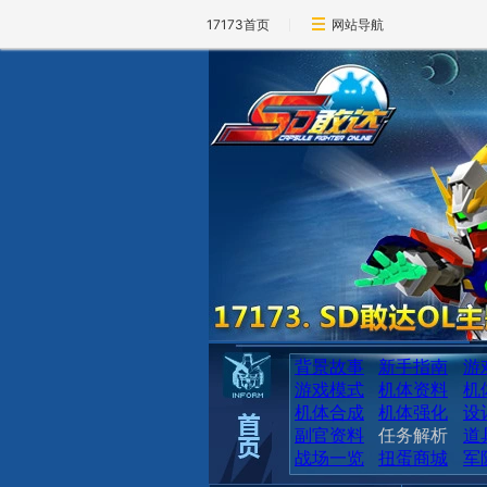
17173首页
网站导航
背景故事
新手指南
游
游戏模式
机体资料
机
机体合成
机体强化
设
副官资料
任务解析
道
战场一览
扭蛋商城
军