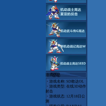
游戏信息
・游戏名称: SD敢达OL
・游戏类型: 在线3D动作
射击
・游戏状态: 12月18日公
测