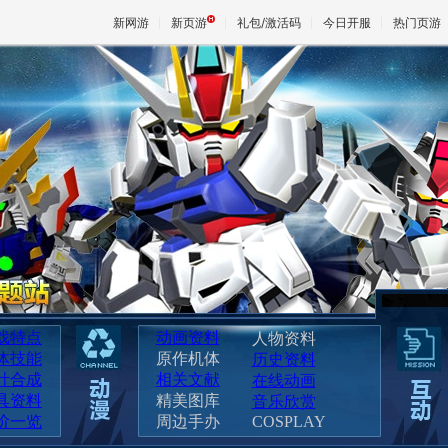
新网游
新页游
礼包/激活码
今日开服
热门页游
魔兽
天堂
王权与
戏特点
动画资料
人物资料
体技能
原作机体
历史资料
计合成
相关文献
在线动画
具资料
精美图库
音乐欣赏
阶一览
周边手办
COSPLAY